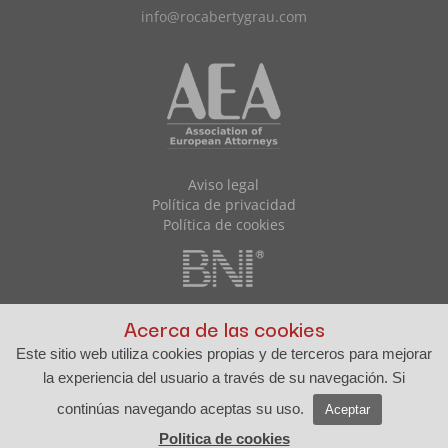
info@rocabertygrau.com
Aviso legal
Política de privacidad
Política de cookies
Acerca de las cookies
Este sitio web utiliza cookies propias y de terceros para mejorar
la experiencia del usuario a través de su navegación. Si
continúas navegando aceptas su uso.
Aceptar
© Rocabert & Grau Abogados · Desarrollo web:
Visualco
Politica de cookies